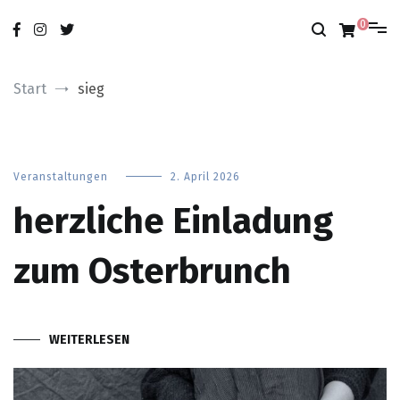
Zum
nur das Gute
modobonum
Inhalt
0
springen
Start
sieg
Veranstaltungen
2. April 2026
herzliche Einladung
zum Osterbrunch
WEITERLESEN