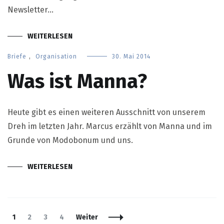
Newsletter…
WEITERLESEN
Briefe
,
Organisation
30. Mai 2014
Was ist Manna?
Heute gibt es einen weiteren Ausschnitt von unserem
Dreh im letzten Jahr. Marcus erzählt von Manna und im
Grunde von Modobonum und uns.
WEITERLESEN
Beitragsnavigation
Seite
Seite
Seite
Seite
1
2
3
4
Weiter