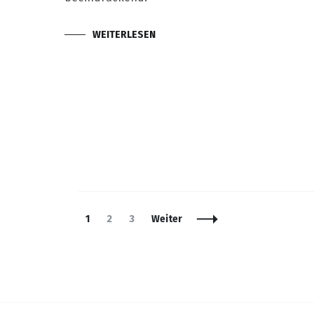
WEITERLESEN
Beitragsnavigation
Seite
Seite
Seite
1
2
3
Weiter