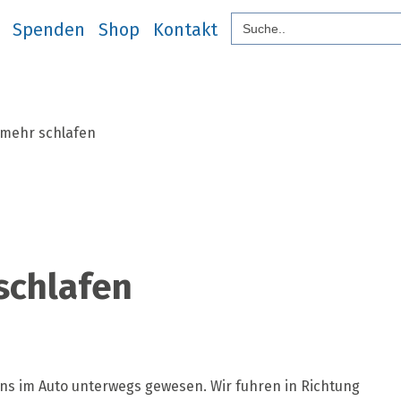
Search
Search
nur das Gute
modobonum
Spenden
Shop
Kontakt
for:
Briefe
Über uns
Spenden
Shop
Kontakt
for:
 mehr schlafen
schlafen
lich
ht
hr
ens im Auto unterwegs gewesen. Wir fuhren in Richtung
lafen