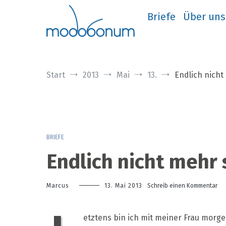
Zum
Inhalt
Briefe
Über uns
springen
Start
2013
Mai
13.
Endlich nicht
BRIEFE
Endlich nicht mehr 
zu
Marcus
13. Mai 2013
Schreib einen Kommentar
End
nic
me
etztens bin ich mit meiner Frau morg
sch