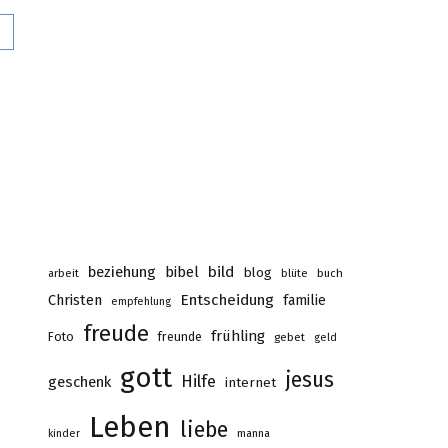
0
beziehung
bibel
bild
blog
buch
arbeit
blüte
Christen
Entscheidung
familie
empfehlung
freude
frühling
Foto
freunde
gebet
geld
gott
jesus
Hilfe
geschenk
internet
Leben
liebe
kinder
manna