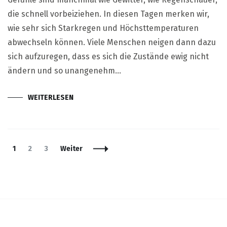
die schnell vorbeiziehen. In diesen Tagen merken wir,
wie sehr sich Starkregen und Höchsttemperaturen
abwechseln können. Viele Menschen neigen dann dazu
sich aufzuregen, dass es sich die Zustände ewig nicht
ändern und so unangenehm…
WEITERLESEN
Beitragsnavigation
Seite
Seite
Seite
1
2
3
Weiter