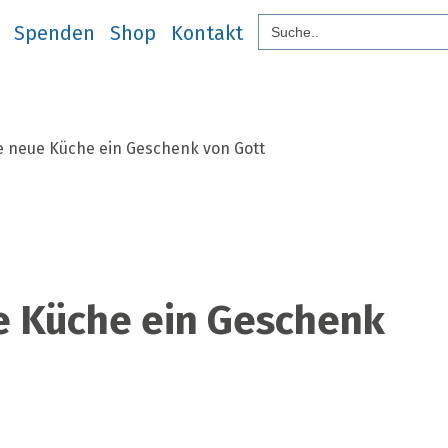
Search
Search
nur das Gute
modobonum
Spenden
Shop
Kontakt
for:
Briefe
Über uns
Spenden
Shop
Kontakt
for:
e neue Küche ein Geschenk von Gott
e Küche ein Geschenk
u
rlebt