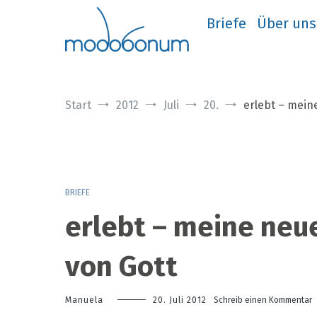
Zum
Inhalt
Briefe
Über uns
springen
Start
2012
Juli
20.
erlebt – mein
BRIEFE
erlebt – meine neu
von Gott
z
Manuela
20. Juli 2012
Schreib einen Kommentar
e