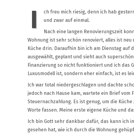
–
I
m
ch freu mich riesig, denn ich hab ges
n
und zwar auf einmal.
K
e
Nach eine langen Renovierungszeit konn
G
v
Wohnung ist sehr schön renoviert, alles ist neu 
G
Küche drin. Daraufhin bin ich am Dienstag auf 
ausgewählt, geplant und sieht auch superschön a
Finanzierung so nicht funktioniert und ich das
Luxusmodell ist, sondern eher einfach, ist es l
Ich war total niedergeschlagen und dachte sch
jedoch nach Hause kam, wartete ein Brief vom
Steuernachzahlung. Es ist genug, um die Küche 
Worte fassen. Meine erste eigene Küche und das r
Ich bin Gott sehr dankbar dafür, das kann ich 
gesehen hat, wie ich durch die Wohnung gehüpft