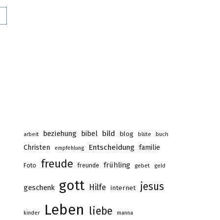
0
beziehung
bibel
bild
blog
buch
arbeit
blüte
Christen
Entscheidung
familie
empfehlung
freude
frühling
Foto
freunde
gebet
geld
gott
jesus
Hilfe
geschenk
internet
Leben
liebe
kinder
manna