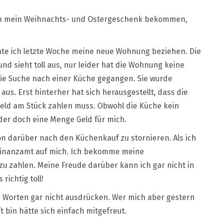
eine
tern mein Weihnachts- und Ostergeschenk bekommen,
eue
üche
in
te ich letzte Woche meine neue Wohnung beziehen. Die
eschenk
on
und sieht toll aus, nur leider hat die Wohnung keine
ott
die Suche nach einer Küche gegangen. Sie wurde
us. Erst hinterher hat sich herausgestellt, dass die
 Geld am Stück zahlen muss. Obwohl die Küche kein
eider doch eine Menge Geld für mich.
on darüber nach den Küchenkauf zu stornieren. Als ich
 Finanzamt auf mich. Ich bekomme meine
zu zahlen. Meine Freude darüber kann ich gar nicht in
ichtig toll!
in Worten gar nicht ausdrücken. Wer mich aber gestern
 bin hätte sich einfach mitgefreut.