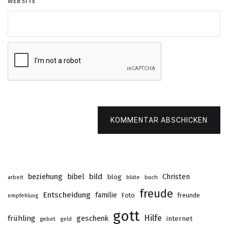
WEBSITE
KOMMENTAR ABSCHICKEN
beziehung
bibel
bild
Christen
blog
buch
arbeit
blüte
freude
Entscheidung
familie
Foto
freunde
empfehlung
gott
Hilfe
frühling
geschenk
internet
gebet
geld