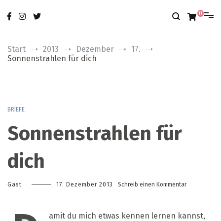
Zum
nur das Gute
modobonum
Inhalt
0
springen
Start
2013
Dezember
17.
Sonnenstrahlen für dich
BRIEFE
Sonnenstrahlen für
dich
zu
Gast
17. Dezember 2013
Schreib einen Kommentar
Sonnenstrah
für
dich
amit du mich etwas kennen lernen kannst,