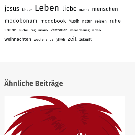
Leben
jesus
liebe
menschen
kinder
manna
modobonum
modobook
ruhe
Musik
natur
reisen
sonne
Vertrauen
suche
tag
urlaub
veränderung
video
zeit
weihnachten
yhwh
zukunft
wochenende
Ähnliche Beiträge