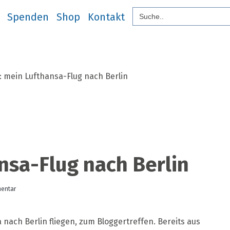
Search
Search
nur das Gute
modobonum
Spenden
Shop
Kontakt
for:
Briefe
Über uns
Spenden
Shop
Kontakt
for:
: mein Lufthansa-Flug nach Berlin
nsa-Flug nach Berlin
zu
mentar
erlebt:
mein
Lufthansa-
a nach Berlin fliegen, zum Bloggertreffen. Bereits aus
Flug