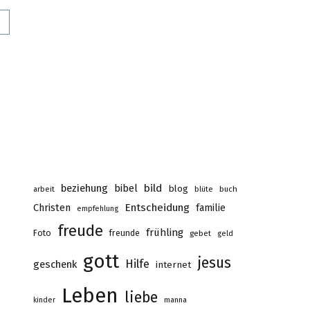
0
beziehung
bibel
bild
blog
buch
arbeit
blüte
Christen
Entscheidung
familie
empfehlung
freude
frühling
Foto
freunde
gebet
geld
gott
jesus
Hilfe
geschenk
internet
Leben
liebe
kinder
manna