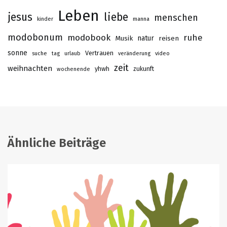
Leben
jesus
liebe
menschen
kinder
manna
modobonum
modobook
ruhe
Musik
natur
reisen
sonne
Vertrauen
suche
tag
urlaub
veränderung
video
zeit
weihnachten
yhwh
zukunft
wochenende
Ähnliche Beiträge