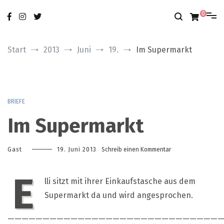
Zum
nur das Gute
modobonum
Inhalt
0
springen
Start
2013
Juni
19.
Im Supermarkt
BRIEFE
Im Supermarkt
zu
Gast
19. Juni 2013
Schreib einen Kommentar
Im
Supermarkt
E
lli sitzt mit ihrer Einkaufstasche aus dem
Supermarkt da und wird angesprochen.
———————————————————————————————