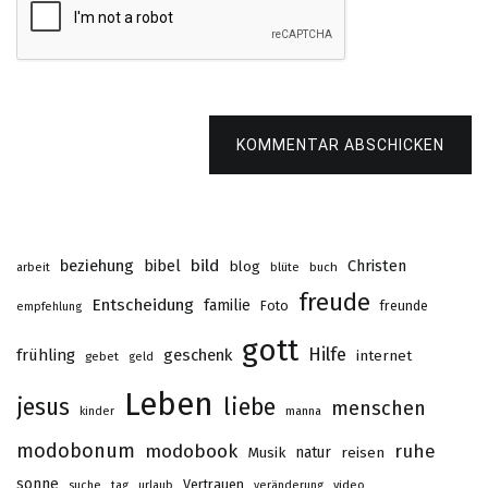
KOMMENTAR ABSCHICKEN
beziehung
bibel
bild
Christen
blog
buch
arbeit
blüte
freude
Entscheidung
familie
Foto
freunde
empfehlung
gott
Hilfe
frühling
geschenk
internet
gebet
geld
Leben
jesus
liebe
menschen
kinder
manna
modobonum
modobook
ruhe
Musik
natur
reisen
sonne
Vertrauen
suche
tag
urlaub
veränderung
video