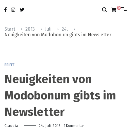
Zum
nur das Gute
modobonum
Inhalt
0
springen
Start
2013
Juli
24.
Neuigkeiten von Modobonum gibts im Newsletter
BRIEFE
Neuigkeiten von
Modobonum gibts im
Newsletter
zu
Claudia
24. Juli 2013
1 Kommentar