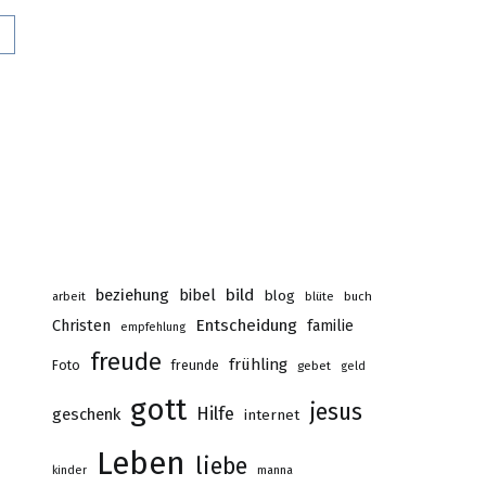
0
beziehung
bibel
bild
blog
buch
arbeit
blüte
Christen
Entscheidung
familie
empfehlung
freude
frühling
Foto
freunde
gebet
geld
gott
jesus
Hilfe
geschenk
internet
Leben
liebe
kinder
manna