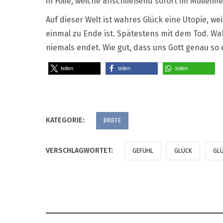
in Folie, welche anschließend sofort im Mülleim
Auf dieser Welt ist wahres Glück eine Utopie, we
einmal zu Ende ist. Spätestens mit dem Tod. Wah
niemals endet. Wie gut, dass uns Gott genau so
teilen
teilen
teilen
KATEGORIE:
BRIEFE
VERSCHLAGWORTET:
GEFÜHL
GLÜCK
GL