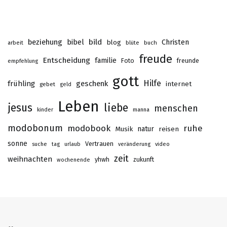
beziehung
bibel
bild
Christen
blog
buch
arbeit
blüte
freude
Entscheidung
familie
Foto
freunde
empfehlung
gott
Hilfe
frühling
geschenk
internet
gebet
geld
Leben
jesus
liebe
menschen
kinder
manna
modobonum
modobook
ruhe
Musik
natur
reisen
sonne
Vertrauen
suche
tag
urlaub
veränderung
video
zeit
weihnachten
yhwh
zukunft
wochenende