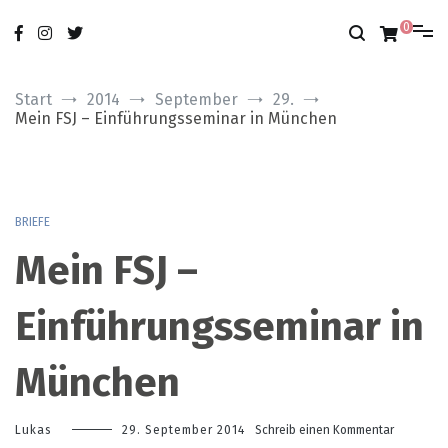
Zum
nur das Gute
modobonum
Inhalt
0
springen
Start
2014
September
29.
Mein FSJ – Einführungsseminar in München
BRIEFE
Mein FSJ –
Einführungsseminar in
München
zu
Lukas
29. September 2014
Schreib einen Kommentar