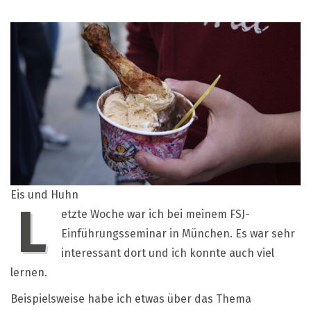
Mein
FSJ
–
Einführun
in
München
Eis und Huhn
L
etzte Woche war ich bei meinem FSJ-
Einführungsseminar in München. Es war sehr
interessant dort und ich konnte auch viel
lernen.
Beispielsweise habe ich etwas über das Thema