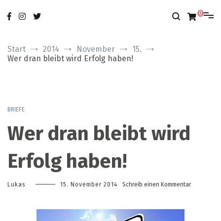
Zum
nur das Gute
modobonum
Inhalt
0
springen
Start
2014
November
15.
Wer dran bleibt wird Erfolg haben!
BRIEFE
Wer dran bleibt wird
Erfolg haben!
zu
Lukas
15. November 2014
Schreib einen Kommentar
Wer
dran
bleibt