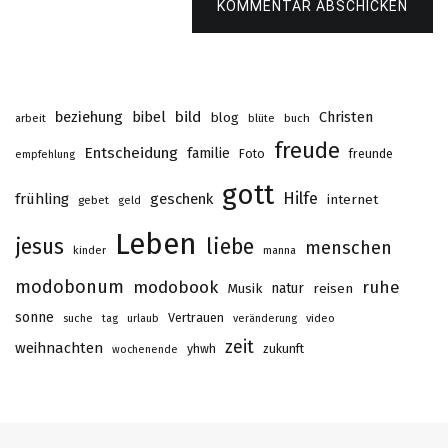
KOMMENTAR ABSCHICKEN
beziehung
bibel
bild
Christen
blog
buch
arbeit
blüte
freude
Entscheidung
familie
Foto
freunde
empfehlung
gott
Hilfe
frühling
geschenk
internet
gebet
geld
Leben
jesus
liebe
menschen
kinder
manna
modobonum
modobook
ruhe
Musik
natur
reisen
sonne
Vertrauen
suche
tag
urlaub
veränderung
video
zeit
weihnachten
yhwh
zukunft
wochenende