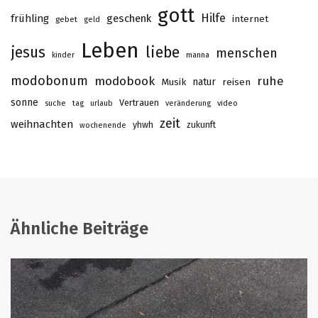
gott
Hilfe
frühling
geschenk
internet
gebet
geld
Leben
jesus
liebe
menschen
kinder
manna
modobonum
modobook
ruhe
Musik
natur
reisen
sonne
Vertrauen
suche
tag
urlaub
veränderung
video
zeit
weihnachten
yhwh
zukunft
wochenende
Ähnliche Beiträge