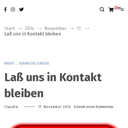
Zum
nur das Gute
modobonum
Inhalt
0
springen
Start
2014
November
17.
Laß uns in Kontakt bleiben
BRIEFE
,
VERANSTALTUNGEN
Laß uns in Kontakt
bleiben
zu
Claudia
17. November 2014
Schreib einen Kommentar
Laß
uns
in