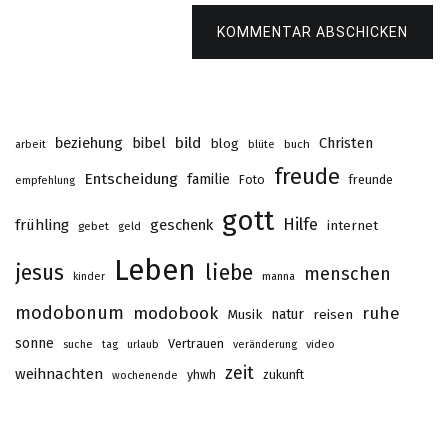
KOMMENTAR ABSCHICKEN
beziehung
bibel
bild
Christen
blog
buch
arbeit
blüte
freude
Entscheidung
familie
Foto
freunde
empfehlung
gott
Hilfe
frühling
geschenk
internet
gebet
geld
Leben
jesus
liebe
menschen
kinder
manna
modobonum
modobook
ruhe
Musik
natur
reisen
sonne
Vertrauen
suche
tag
urlaub
veränderung
video
zeit
weihnachten
yhwh
zukunft
wochenende