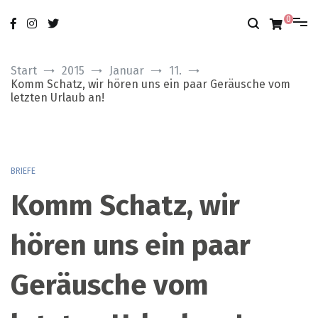
Zum
nur das Gute
modobonum
Inhalt
0
springen
Start
2015
Januar
11.
Komm Schatz, wir hören uns ein paar Geräusche vom
letzten Urlaub an!
BRIEFE
Komm Schatz, wir
hören uns ein paar
Geräusche vom