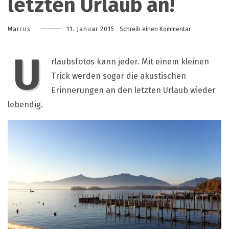
letzten Urlaub an!
zu
Marcus
11. Januar 2015
Schreib einen Kommentar
Komm
Schatz,
U
wir
rlaubsfotos kann jeder. Mit einem kleinen
hören
Trick werden sogar die akustischen
uns
ein
Erinnerungen an den letzten Urlaub wieder
paar
lebendig.
Geräusche
vom
letzten
Urlaub
an!