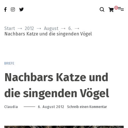
Zum
nur das Gute
modobonum
Inhalt
0
springen
Start
2012
August
6.
Nachbars Katze und die singenden Vögel
BRIEFE
Nachbars Katze und
die singenden Vögel
zu
Claudia
6. August 2012
Schreib einen Kommentar
Nachbars
Katze
und