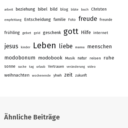
beziehung
bibel
bild
Christen
blog
buch
arbeit
blüte
freude
Entscheidung
familie
Foto
freunde
empfehlung
gott
Hilfe
frühling
geschenk
internet
gebet
geld
Leben
jesus
liebe
menschen
kinder
manna
modobonum
modobook
ruhe
Musik
natur
reisen
sonne
Vertrauen
suche
tag
urlaub
veränderung
video
zeit
weihnachten
yhwh
zukunft
wochenende
Ähnliche Beiträge