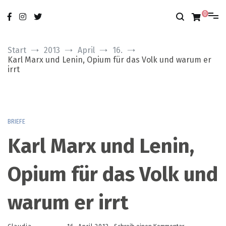
Zum
nur das Gute
modobonum
Inhalt
0
springen
Start
2013
April
16.
Karl Marx und Lenin, Opium für das Volk und warum er
irrt
BRIEFE
Karl Marx und Lenin,
Opium für das Volk und
warum er irrt