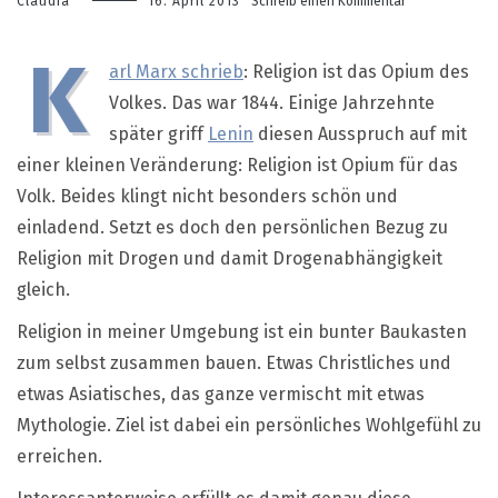
zu
Claudia
16. April 2013
Schreib einen Kommentar
Karl
Marx
K
und
arl Marx schrieb
: Religion ist das Opium des
Lenin,
Volkes. Das war 1844. Einige Jahrzehnte
Opium
für
später griff
Lenin
diesen Ausspruch auf mit
das
einer kleinen Veränderung: Religion ist Opium für das
Volk
und
Volk. Beides klingt nicht besonders schön und
warum
einladend. Setzt es doch den persönlichen Bezug zu
er
irrt
Religion mit Drogen und damit Drogenabhängigkeit
gleich.
Religion in meiner Umgebung ist ein bunter Baukasten
zum selbst zusammen bauen. Etwas Christliches und
etwas Asiatisches, das ganze vermischt mit etwas
Mythologie. Ziel ist dabei ein persönliches Wohlgefühl zu
erreichen.