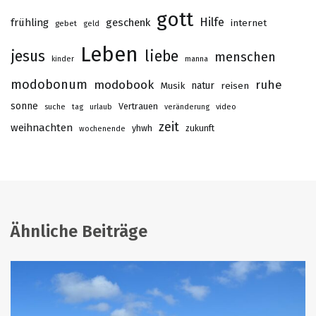
gott
Hilfe
frühling
geschenk
internet
gebet
geld
Leben
jesus
liebe
menschen
kinder
manna
modobonum
modobook
ruhe
Musik
natur
reisen
sonne
Vertrauen
suche
tag
urlaub
veränderung
video
zeit
weihnachten
yhwh
zukunft
wochenende
Ähnliche Beiträge