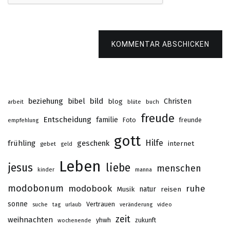
KOMMENTAR ABSCHICKEN
beziehung
bibel
bild
Christen
blog
buch
arbeit
blüte
freude
Entscheidung
familie
Foto
freunde
empfehlung
gott
Hilfe
frühling
geschenk
internet
gebet
geld
Leben
jesus
liebe
menschen
kinder
manna
modobonum
modobook
ruhe
Musik
natur
reisen
sonne
Vertrauen
suche
tag
urlaub
veränderung
video
zeit
weihnachten
yhwh
zukunft
wochenende