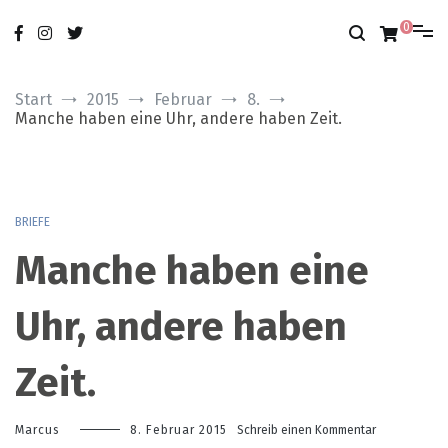
Zum
nur das Gute
modobonum
Inhalt
0
springen
Start
2015
Februar
8.
Manche haben eine Uhr, andere haben Zeit.
BRIEFE
Manche haben eine
Uhr, andere haben
Zeit.
zu
Marcus
8. Februar 2015
Schreib einen Kommentar