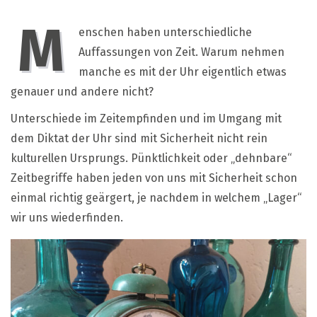
Manche
haben
M
eine
enschen haben unterschiedliche
Uhr,
Auffassungen von Zeit. Warum nehmen
andere
haben
manche es mit der Uhr eigentlich etwas
Zeit.
genauer und andere nicht?
Unterschiede im Zeitempfinden und im Umgang mit
dem Diktat der Uhr sind mit Sicherheit nicht rein
kulturellen Ursprungs. Pünktlichkeit oder „dehnbare“
Zeitbegriffe haben jeden von uns mit Sicherheit schon
einmal richtig geärgert, je nachdem in welchem „Lager“
wir uns wiederfinden.