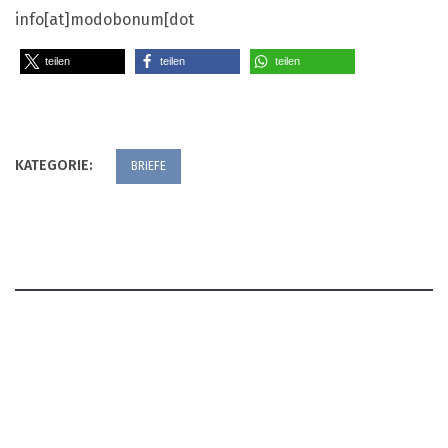
info[at]modobonum[dot
teilen
teilen
teilen
KATEGORIE:
BRIEFE