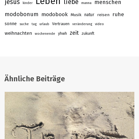
Leben
jesus
liebe
menschen
kinder
manna
modobonum
modobook
ruhe
Musik
natur
reisen
sonne
Vertrauen
suche
tag
urlaub
veränderung
video
zeit
weihnachten
yhwh
zukunft
wochenende
Ähnliche Beiträge