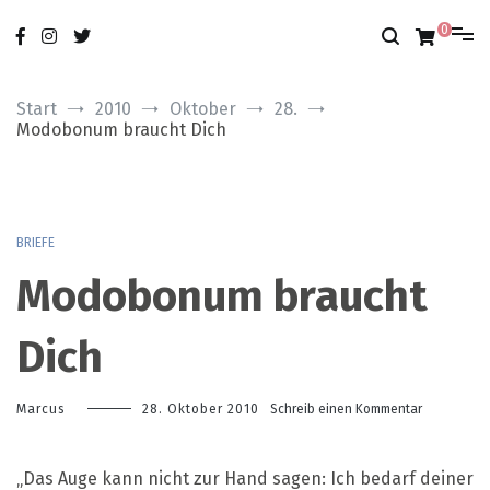
Zum
nur das Gute
modobonum
Inhalt
0
springen
Start
2010
Oktober
28.
Modobonum braucht Dich
BRIEFE
Modobonum braucht
Dich
zu
Marcus
28. Oktober 2010
Schreib einen Kommentar
Modobonu
braucht
Dich
„Das Auge kann nicht zur Hand sagen: Ich bedarf deiner