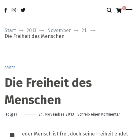
Zum
nur das Gute
modobonum
Inhalt
0
springen
Start
2013
November
21.
Die Freiheit des Menschen
BRIEFE
Die Freiheit des
Menschen
zu
Holger
21. November 2013
Schreib einen Kommentar
Die
Freiheit
des
eder Mensch ist frei, doch seine Freiheit endet