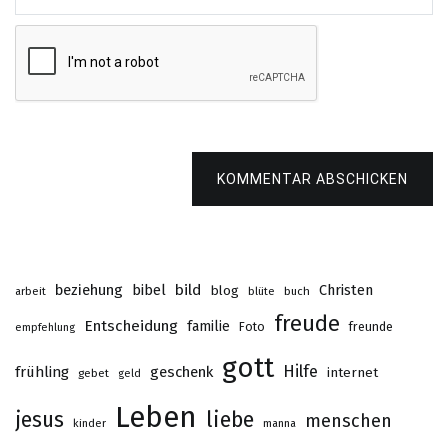
KOMMENTAR ABSCHICKEN
beziehung
bibel
bild
Christen
blog
buch
arbeit
blüte
freude
Entscheidung
familie
Foto
freunde
empfehlung
gott
Hilfe
frühling
geschenk
internet
gebet
geld
Leben
jesus
liebe
menschen
kinder
manna